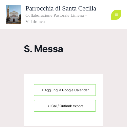
Vai
al
Parrocchia di Santa Cecilia
contenuto
Collaborazione Pastorale Limena –
Villafranca
S. Messa
+ Aggiungi a Google Calendar
+ iCal / Outlook export