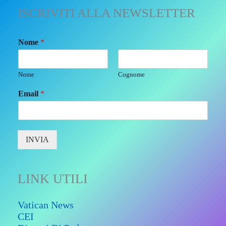
ISCRIVITI ALLA NEWSLETTER
Nome
*
Nome
Cognome
Email
*
INVIA
LINK UTILI
Vatican News
CEI