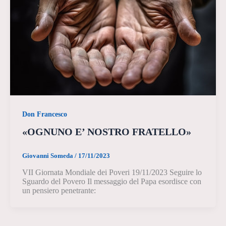
Don Francesco
«OGNUNO E’ NOSTRO FRATELLO»
Giovanni Someda
/
17/11/2023
VII Giornata Mondiale dei Poveri 19/11/2023 Seguire lo
Sguardo del Povero Il messaggio del Papa esordisce con
un pensiero penetrante: