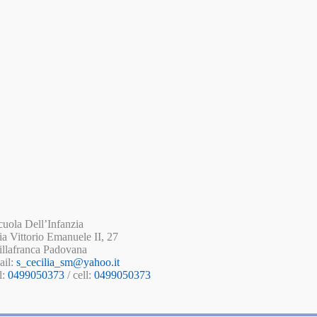
cuola Dell’Infanzia
ia Vittorio Emanuele II, 27
illafranca Padovana
ail:
s_cecilia_sm@yahoo.it
l:
0499050373
/ cell:
0499050373