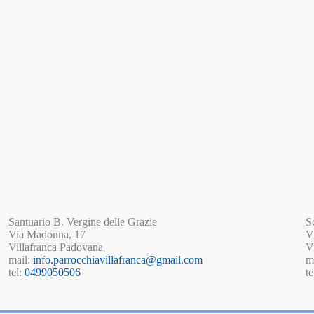
Santuario B. Vergine delle Grazie
S
Via Madonna, 17
V
Villafranca Padovana
V
mail:
info.parrocchiavillafranca@gmail.com
m
tel:
0499050506
te