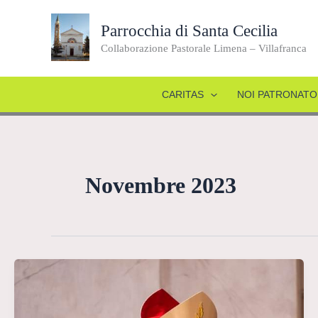
Vai
al
Parrocchia di Santa Cecilia
contenuto
Collaborazione Pastorale Limena – Villafranca
CARITAS
NOI PATRONATO
Novembre 2023