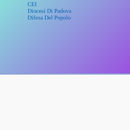
CEI
Diocesi Di Padova
Difesa Del Popolo