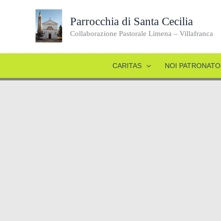
Vai
al
Parrocchia di Santa Cecilia
contenuto
Collaborazione Pastorale Limena – Villafranca
CARITAS
NOI PATRONATO