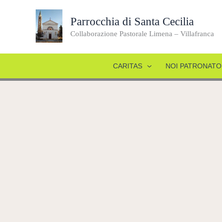
Vai
al
Parrocchia di Santa Cecilia
contenuto
Collaborazione Pastorale Limena – Villafranca
CARITAS
NOI PATRONATO