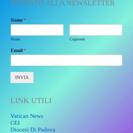
ISCRIVITI ALLA NEWSLETTER
Nome
*
Nome
Cognome
Email
*
INVIA
LINK UTILI
Vatican News
CEI
Diocesi Di Padova