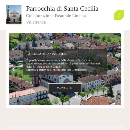
Vai
al
Parrocchia di Santa Cecilia
contenuto
Collaborazione Pastorale Limena –
Villafranca
LA CHIESA DI SANTA CECILIA
È possibile tracciare la storia della chiesa di S. Cecilia,
che mantenne sempre una posizione di preminenza sul Santuario
della B. Vergine delle Grazie,
soltanto a partire dagli ultimi anni del Cinquecento.
SCOPRI DI PIU'