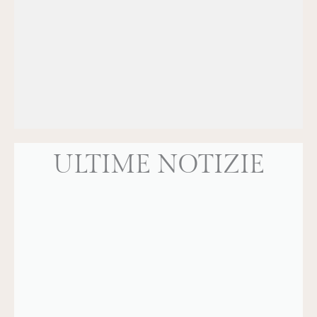
ULTIME NOTIZIE
ASSUNZIONE DELLA
Lettera dell'arcivescovo di
LE 7 OPERE
BEATA VERGINE
Napoli: “Ai potenti della
diMISERICORDIA
MARIA - 15 AGOSTO
terra, pace a voi!
SPIRITUALI - 7
2026