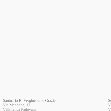
Santuario B. Vergine delle Grazie
S
Via Madonna, 17
V
Villafranca Padovana
V