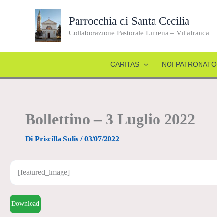
Vai
al
Parrocchia di Santa Cecilia
contenuto
Collaborazione Pastorale Limena – Villafranca
CARITAS
NOI PATRONATO
Bollettino – 3 Luglio 2022
Di
Priscilla Sulis
/
03/07/2022
[featured_image]
Download