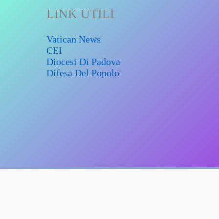
LINK UTILI
Vatican News
CEI
Diocesi Di Padova
Difesa Del Popolo