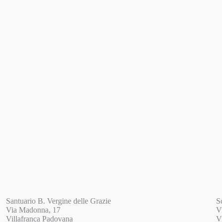
Santuario B. Vergine delle Grazie
S
Via Madonna, 17
V
Villafranca Padovana
V