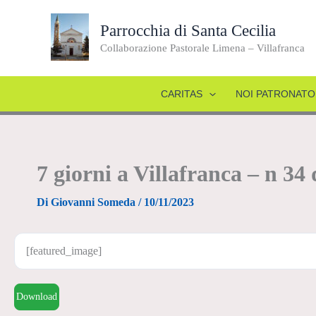
Vai
al
Parrocchia di Santa Cecilia
contenuto
Collaborazione Pastorale Limena – Villafranca
CARITAS
NOI PATRONATO
7 giorni a Villafranca – n 3
Di
Giovanni Someda
/
10/11/2023
[featured_image]
Download