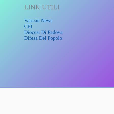
LINK UTILI
Vatican News
CEI
Diocesi Di Padova
Difesa Del Popolo