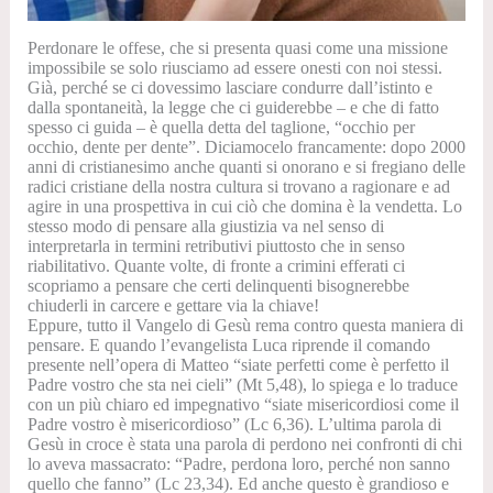
Perdonare le offese, che si presenta quasi come una missione
impossibile se solo riusciamo ad essere onesti con noi stessi.
Già, perché se ci dovessimo lasciare condurre dall’istinto e
dalla spontaneità, la legge che ci guiderebbe – e che di fatto
spesso ci guida – è quella detta del taglione, “occhio per
occhio, dente per dente”. Diciamocelo francamente: dopo 2000
anni di cristianesimo anche quanti si onorano e si fregiano delle
radici cristiane della nostra cultura si trovano a ragionare e ad
agire in una prospettiva in cui ciò che domina è la vendetta.
Lo
stesso modo di pensare alla giustizia va nel senso di
interpretarla in termini retributivi piuttosto che in senso
riabilitativo. Quante volte, di fronte a crimini efferati ci
scopriamo a pensare che certi delinquenti bisognerebbe
chiuderli in carcere e gettare via la chiave!
Eppure,
tutto il Vangelo di Gesù rema contro questa maniera di
pensare
. E quando l’evangelista Luca riprende il comando
presente nell’opera di Matteo “siate perfetti come è perfetto il
Padre vostro che sta nei cieli” (Mt 5,48), lo spiega e lo traduce
con un più chiaro ed impegnativo “siate misericordiosi come il
Padre vostro è misericordioso” (Lc 6,36). L’ultima parola di
Gesù in croce è stata una parola di perdono nei confronti di chi
lo aveva massacrato: “
Padre, perdona loro, perché non sanno
quello che fanno
” (Lc 23,34). Ed anche questo è grandioso e