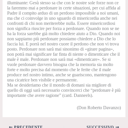
illuminante:
Gesù stesso sa che con le nostre sole forze non ce
la faremmo mai a perdonare in certe situazioni, per cui affida al
Padre il compito arduo di un perdono impossibile a noi umani,
ma che ci coinvolge in uno sguardo di misericordia anche nei
confronti di chi non meriterebbe nulla. Essere misericordiosi
non significa riuscire per forza a perdonare. Quando non se ne
ha la forza sarebbe già molto chiedere aiuto a Dio. Quando noi
non sappiamo più perdonare possiamo chiedere a Dio che lo
faccia lui. E porrà nel nostro cuore il perdono che non vi trova
posto.
Perdonare non sarà mai sinonimo di «girare pagina»,
non potrà mai significare far finta di niente o dimenticare che il
male è male. Perdonare non sarà mai «dimenticare». Se si
vuole perdonare davvero bisogna che la memoria sia molto
forte e molto precisa dal momento che le ferite che il male
produce nel nostro intimo, anche se guariscono, mantengono
una cicatrice ben visibile e permanente.
Ma se desideriamo che il mondo di domani sia migliore di
quello di oggi sarà necessario convincerci che “perdonare è più
importante che avere ragione”
(card. Danneels).
(Don Roberto Davanzo)
PRECEDENTE
SUCCESSIVO